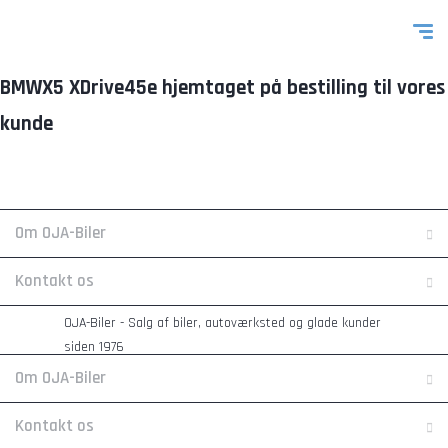
BMWX5 XDrive45e hjemtaget på bestilling til vores
kunde
Om OJA-Biler
Kontakt os
OJA-Biler - Salg af biler, autoværksted og glade kunder
siden 1976
Om OJA-Biler
Kontakt os