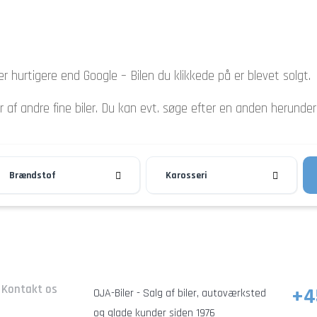
Samarbejdspartnere
Leasing
Motorkontor
Billån
af bil
er hurtigere end Google – Bilen du klikkede på er blevet solgt.
r af andre fine biler. Du kan evt. søge efter en anden herunder
Brændstof
Karosseri
Kontakt os
+4
OJA-Biler - Salg af biler, autoværksted
og glade kunder siden 1976