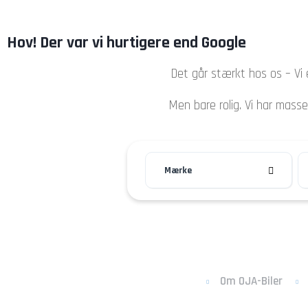
Forside
Biler
Autoværksted
Hov! Der var vi hurtigere end Google
Det går stærkt hos os – Vi 
Men bare rolig. Vi har masse
Mærke
Om OJA-Biler