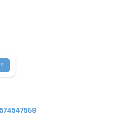
Om OJA-
Kontakt
Biler
os
574547568