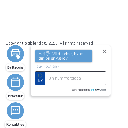
Copyright ojabiler.dk © 2023. All rights reserved.
Hej 🖐 Vil du vide, hvad
din bil er værd?
12:24
-
OJA-Biler
Byttepris
DK
I samarbejde med
Prøvetur
Kontakt os