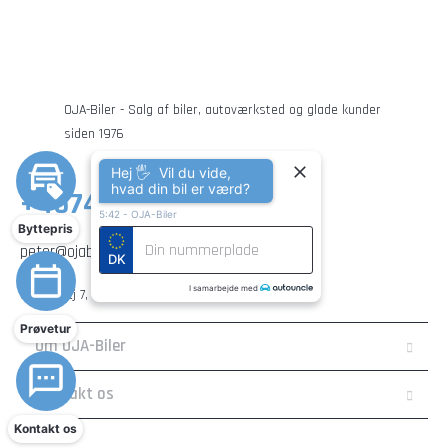
OJA-Biler - Salg af biler, autoværksted og glade kunder
siden 1976
Hej 🖐 Vil du vide,
hvad din bil er værd?
+4574547568
5:42
-
OJA-Biler
Byttepris
peter@ojabiler.dk
DK
I samarbejde med
Skaus Vej 7, Over Jerstal, 6500 Vojens
Prøvetur
Om OJA-Biler
Kontakt os
Kontakt os