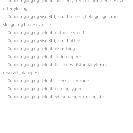
Gennemgang og tjek af sprinklersystem for utætheder + evt.
efterfyldning
Gennemgang og visuelt tjek af bremser, belægninger, rør,
slanger og bremsevæske
Gennemgang og tjek af motorolie stand
Gennemgang og visuelt tjek af batteri
Gennemgang og tjek af udstødning
Gennemgang og tjek af støddæmpere
Gennemgang og tjek af dækkenes tilstand/tryk + evt.
reservehjul/lappe-kit
Gennemgang og tjek af visker/ viskerblade
Gennemgang og tjek af pære og lygter
Gennemgang og tjek af evt. anhængertræk og stik